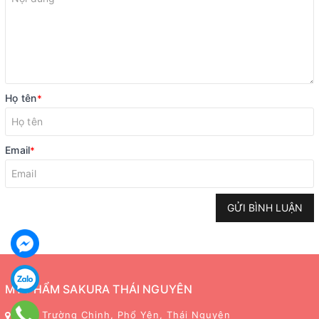
Họ tên
*
Email
*
GỬI BÌNH LUẬN
MỸ PHẨM SAKURA THÁI NGUYÊN
243 Trường Chinh, Phổ Yên, Thái Nguyên