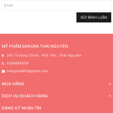
GỬI BÌNH LUẬN
MỸ PHẨM SAKURA THÁI NGUYÊN
243 Trường Chinh, Phổ Yên, Thái Nguyên
0336858539
trangha3981@gmail.com
MUA HÀNG
DỊCH VỤ KHÁCH HÀNG
ĐĂNG KÝ NHẬN TIN