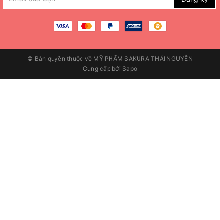
© Bản quyền thuộc về
MỸ PHẨM SAKURA THÁI NGUYÊN
Cung cấp bởi
Sapo