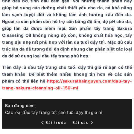
tinh dầu bơ, tinh dầu cám gạo. Với những thành phần này
giúp bổ sung các dưỡng chất thiết yếu cho da, có khả năng
làm sạch tuyệt đối và không làm ảnh hưởng xấu đến da.
Ngoài ra sản phẩm còn hỗ trợ cân bằng độ ẩm, độ pH cho da,
giúp làn da được mềm mại. Sản phẩm tẩy trang Sakura
Cleansing Oil không nồng độ cồn, không chất hóa học, tẩy
trang dịu nhẹ rất phù hợp với làn da tuổi dậy thì. Mặc dù cấu
trúc làn da đã tương đối ổn định nhưng cần phân biệt các loại
da để sử dụng loại dầu tẩy trang phù hợp.
Trên đây là dầu tẩy trang cho tuổi dậy thì giá rẻ bạn có thể
tham khảo. Để biết thêm nhiều khong tin hơn về các sản
phẩm có thể liên hệ
https://sakurathainguyen.com/dau-tay-
trang-sakura-cleansing-oil-150-ml
Bạn đang xem:
Các loại dầu tẩy trang tốt cho tuổi dậy thì giá rẻ
Bài trước
Bài sau