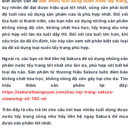
Biết được vấn đề
bao nhiêu tuổi dùng được nước tẩy trang
,
tuy nhiên để đạt được hiệu quả tốt nhất, cũng cần phải biết
độ tuổi nào sử dụng sản phẩm nào là phù hợp nhất. Đối với
lứa tuổi vị thành niên, các bạn nên sử dụng những sản phẩm
không nồng độ cồn, không chất hóa học, tẩy trang dịu nhẹ
phù hợp với làn da tuổi dậy thì. Đối với lứa tuổi lớn hơn, khi
cấu trúc da đã ổn định, lúc này cần xem xét phân biệt các loại
da để sử dụng loại nước tẩy trang phù hợp.
Ngoài ra, các bạn có thể liên hệ Sakura để sử dụng những sản
phẩm nước tẩy trang tốt nhất cho làn da, phù hợp với bất kể
loại da nào. Sản phẩm từ thương hiệu Sakura luôn đảm bảo
không chất hóa học, không nồng độ cồn gây hại cho da. Tìm
hiểu thêm sản phẩm tại đây:
https://sakurathainguyen.com/dau-tay-trang-sakura-
cleansing-oil-150-ml
Trên đây là câu trả lời cho câu hỏi bao nhiêu tuổi dùng được
nước tẩy trang cũng như hãy liên hệ ngay Sakura để mua
được sản phẩm tốt nhất.