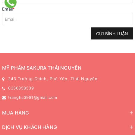
Email
*
GỬI BÌNH LUẬN
MỸ PHẨM SAKURA THÁI NGUYÊN
243 Trường Chinh, Phổ Yên, Thái Nguyên
0336858539
trangha3981@gmail.com
MUA HÀNG
DỊCH VỤ KHÁCH HÀNG