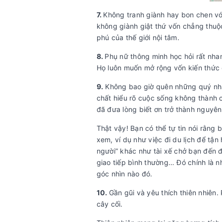
7.
Không tranh giành hay bon chen với
không giành giật thứ vốn chẳng thu
phú của thế giới nội tâm.
8.
Phụ nữ thông minh học hỏi rất nhan
Họ luôn muốn mở rộng vốn kiến thức c
9.
Không bao giờ quên những quý nhâ
chất hiểu rõ cuộc sống không thành 
đã đưa lòng biết ơn trở thành nguyên
Thật vậy! Bạn có thể tự tin nói rằng
xem, ví dụ như việc đi du lịch để tậ
người” khác như tài xế chở bạn đến đ
giao tiếp bình thường… Đó chính là n
góc nhìn nào đó.
10.
Gần gũi và yêu thích thiên nhiên. 
cây cối.