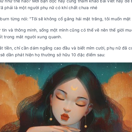
 nữ như thế nào? Mời bạn đọc hãy cùng tham khảo bài viết này để
ã phải là một người phụ nữ có khí chất chưa nhé
urn từng nói: "Tôi sẽ không cố gắng hái mặt trăng, tôi muốn mặt t
 tin và thông minh, sống một mình cũng có thể vẽ nên thế giới muô
ất trong mắt người xung quanh.
 tiền, chỉ cần dám ngẩng cao đầu và biết mỉm cười, phụ nữ đã có
n sẽ dần phát hiện họ thường sở hữu 10 đặc điểm sau: