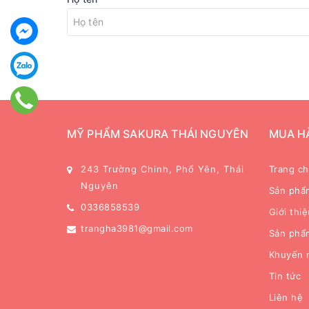
MỸ PHẨM SAKURA THÁI NGUYÊN
MUA H
243 Trường Chinh, Phổ Yên, Thái
Trang c
Nguyên
Sản phẩ
0336858539
Giới thiệ
trangha3981@gmail.com
Sản phẩ
Khuyến 
Tin tức
Liên hệ