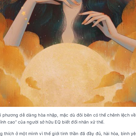
ối phương dễ dàng hòa nhập, mặc dù đôi bên có thể chênh lệch về m
đỉnh cao” của người sở hữu EQ biết đối nhân xử thế.
 thích ở một mình vì thế giới tinh thần đã đầy đủ, hài hòa, bình y