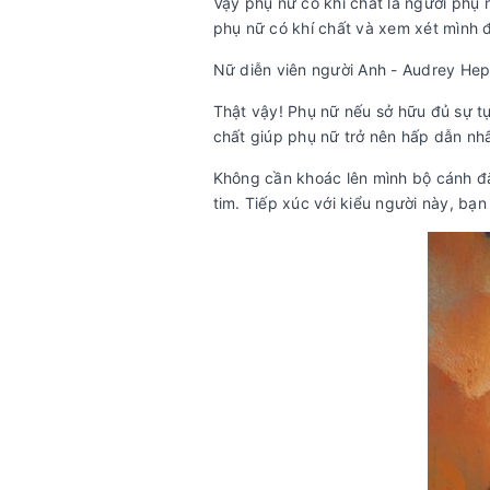
Vậy phụ nữ có khí chất là người phụ
phụ nữ có khí chất và xem xét mình đ
Nữ diễn viên người Anh - Audrey Hepb
Thật vậy! Phụ nữ nếu sở hữu đủ sự tự
chất giúp phụ nữ trở nên hấp dẫn nh
Không cần khoác lên mình bộ cánh đắt
tim. Tiếp xúc với kiểu người này, bạ