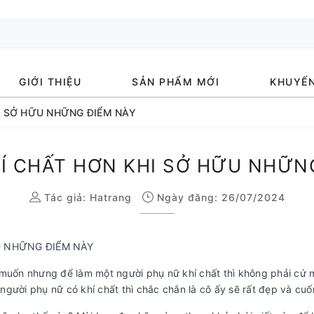
GIỚI THIỆU
SẢN PHẨM MỚI
KHUYẾN
I SỞ HỮU NHỮNG ĐIỂM NÀY
Í CHẤT HƠN KHI SỞ HỮU NHỮN
Tác giả:
Hatrang
Ngày đăng: 26/07/2024
U NHỮNG ĐIỂM NÀY
 muốn nhưng để làm một người phụ nữ khí chất thì không phải cứ
gười phụ nữ có khí chất thì chắc chắn là cô ấy sẽ rất đẹp và cuố