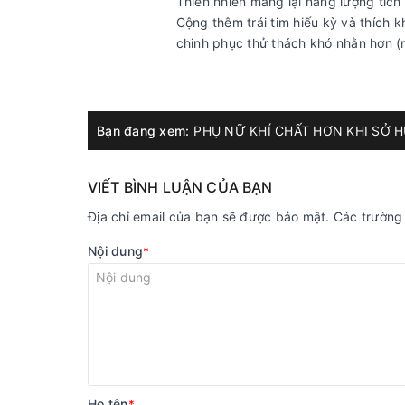
Thiên nhiên mang lại năng lượng tíc
Cộng thêm trái tim hiếu kỳ và thích 
chinh phục thử thách khó nhằn hơn (
Bạn đang xem:
PHỤ NỮ KHÍ CHẤT HƠN KHI SỞ 
VIẾT BÌNH LUẬN CỦA BẠN
Địa chỉ email của bạn sẽ được bảo mật. Các trườn
Nội dung
*
Họ tên
*