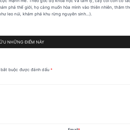
h cực mạnh mẽ. Theo góc độ khoa học và tâm lý, cây cối còn có tá
khám phá thế giới, họ càng muốn hòa mình vào thiên nhiên, thăm thú
như leo núi, khám phá khu rừng nguyên sinh…).
HỮU NHỮNG ĐIỂM NÀY
g bắt buộc được đánh dấu
*
Email
*