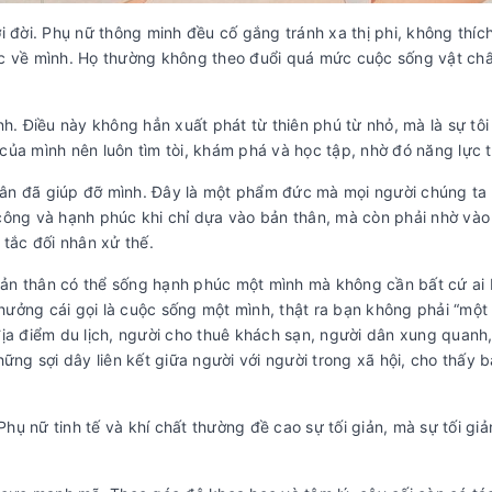
 đời. Phụ nữ thông minh đều cố gắng tránh xa thị phi, không thíc
ộc về mình. Họ thường không theo đuổi quá mức cuộc sống vật ch
h. Điều này không hẳn xuất phát từ thiên phú từ nhỏ, mà là sự tôi 
ủa mình nên luôn tìm tòi, khám phá và học tập, nhờ đó năng lực 
n đã giúp đỡ mình. Đây là một phẩm đức mà mọi người chúng ta 
công và hạnh phúc khi chỉ dựa vào bản thân, mà còn phải nhờ và
 tắc đối nhân xử thế.
 bản thân có thể sống hạnh phúc một mình mà không cần bất cứ ai
n hưởng cái gọi là cuộc sống một mình, thật ra bạn không phải “mộ
ịa điểm du lịch, người cho thuê khách sạn, người dân xung quanh, đ
hững sợi dây liên kết giữa người với người trong xã hội, cho thấy 
Phụ nữ tinh tế và khí chất thường đề cao sự tối giản, mà sự tối gi