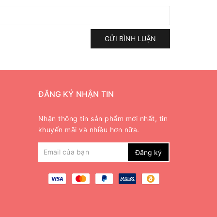
GỬI BÌNH LUẬN
ĐĂNG KÝ NHẬN TIN
Nhận thông tin sản phẩm mới nhất, tin
khuyến mãi và nhiều hơn nữa.
Đăng ký