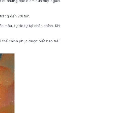
 biết những đặc điểm của một người
răng đến với tôi".
n màu, tự do tự tại chân chính. Khí
 thể chinh phục được biết bao trái