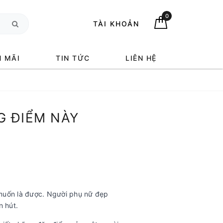
0
TÀI KHOẢN
 MÃI
TIN TỨC
LIÊN HỆ
G ĐIỂM NÀY
 muốn là được. Người phụ nữ đẹp
n hút.