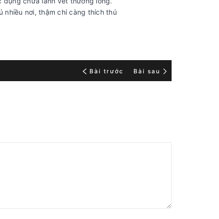
c dụng chữa lành vết thương lòng.
 nhiều nơi, thậm chí càng thích thú
Bài trước
Bài sau