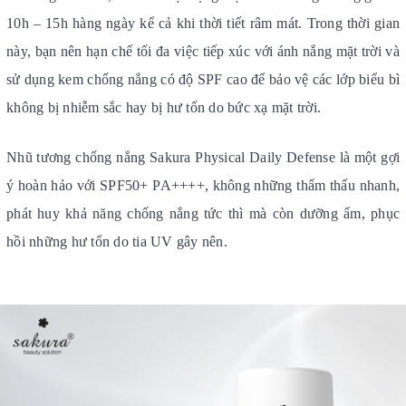
10h – 15h hàng ngày kể cả khi thời tiết râm mát. Trong thời gian
này, bạn nên hạn chế tối đa việc tiếp xúc với ánh nắng mặt trời và
sử dụng kem chống nắng có độ SPF cao để bảo vệ các lớp biểu bì
không bị nhiễm sắc hay bị hư tổn do bức xạ mặt trời.
Nhũ tương chống nắng Sakura Physical Daily Defense là một gợi
ý hoàn hảo với SPF50+ PA++++, không những thẩm thấu nhanh,
phát huy khả năng chống nắng tức thì mà còn dưỡng ẩm, phục
hồi những hư tổn do tia UV gây nên.