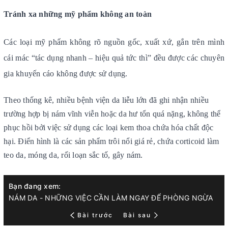
Tránh xa những mỹ phẩm không an toàn
Các loại mỹ phẩm không rõ nguồn gốc, xuất xứ, gắn trên mình
cái mác “tác dụng nhanh – hiệu quả tức thì” đều được các chuyên
gia khuyến cáo không được sử dụng.
Theo thống kê, nhiều bệnh viện da liễu lớn đã ghi nhận nhiều
trường hợp bị nám vĩnh viễn hoặc da hư tổn quá nặng, không thể
phục hồi bởi việc sử dụng các loại kem thoa chứa hóa chất độc
hại. Điển hình là các sản phẩm trôi nổi giá rẻ, chứa corticoid làm
teo da, móng da, rối loạn sắc tố, gây nám.
Bạn đang xem:
NÁM DA - NHỮNG VIỆC CẦN LÀM NGAY ĐỂ PHÒNG NGỪA
Bài trước
Bài sau