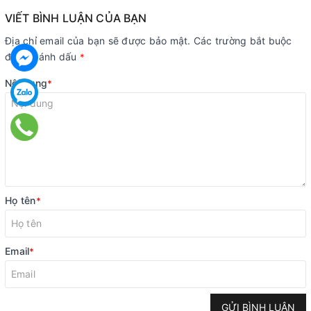
VIẾT BÌNH LUẬN CỦA BẠN
Địa chỉ email của bạn sẽ được bảo mật. Các trường bắt buộc
được đánh dấu
*
Nội dung
*
Họ tên
*
Email
*
GỬI BÌNH LUẬN