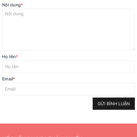
Nội dung
*
Họ tên
*
Email
*
GỬI BÌNH LUẬN