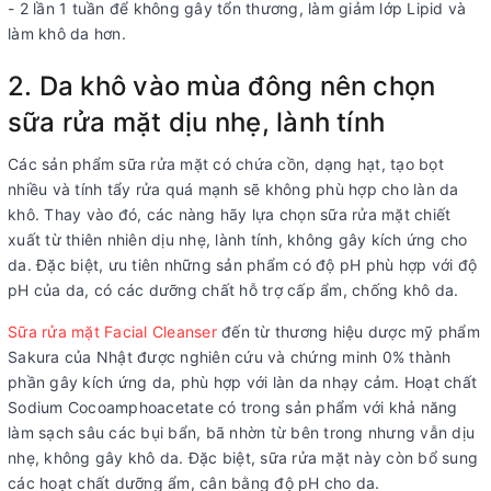
- 2 lần 1 tuần để không gây tổn thương, làm giảm lớp Lipid và
làm khô da hơn.
2. Da khô vào mùa đông nên chọn
sữa rửa mặt dịu nhẹ, lành tính
Các sản phẩm sữa rửa mặt có chứa cồn, dạng hạt, tạo bọt
nhiều và tính tẩy rửa quá mạnh sẽ không phù hợp cho làn da
khô. Thay vào đó, các nàng hãy lựa chọn sữa rửa mặt chiết
xuất từ thiên nhiên dịu nhẹ, lành tính, không gây kích ứng cho
da. Đặc biệt, ưu tiên những sản phẩm có độ pH phù hợp với độ
pH của da, có các dưỡng chất hỗ trợ cấp ẩm, chống khô da.
Sữa rửa mặt Facial Cleanser
đến từ thương hiệu dược mỹ phẩm
Sakura của Nhật được nghiên cứu và chứng minh 0% thành
phần gây kích ứng da, phù hợp với làn da nhạy cảm. Hoạt chất
Sodium Cocoamphoacetate có trong sản phẩm với khả năng
làm sạch sâu các bụi bẩn, bã nhờn từ bên trong nhưng vẫn dịu
nhẹ, không gây khô da. Đặc biệt, sữa rửa mặt này còn bổ sung
các hoạt chất dưỡng ẩm, cân bằng độ pH cho da.