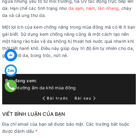
ngừa những yếu tố từ môi trường, tia UV tác động trực tiếp lên
da. Hạn chế các tình trạng như
da sạm
,
nám
,
tàn nhang
, cháy
da và cả ung thư da.
Một lợi ích của kem chống nắng trong mùa đông mà có lẽ ít bạn
gái biết. Sử dụng kem chống nắng cũng là một cách tạo nên
một hàng rào bảo vệ da không bị thoát hơi nước quá nhanh khi
thời tiết hanh khô. Điều này giúp duy trì độ ẩm tự nhiên cho da,
giảm khô da, bong tróc, nứt nẻ.
Bạn đang xem:
cách dưỡng ẩm da khô mùa đông
Bài trước
Bài sau
VIẾT BÌNH LUẬN CỦA BẠN
Địa chỉ email của bạn sẽ được bảo mật. Các trường bắt buộc
được đánh dấu
*