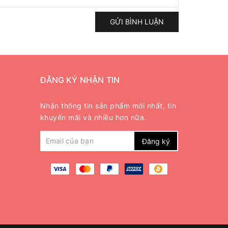
GỬI BÌNH LUẬN
ĐĂNG KÝ NHẬN TIN
Nhận thông tin sản phẩm mới nhất, tin
khuyến mãi và nhiều hơn nữa.
Đăng ký