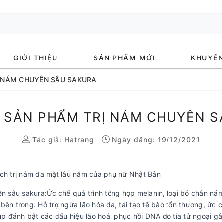
GIỚI THIỆU
SẢN PHẨM MỚI
KHUYẾN
Ị NÁM CHUYÊN SÂU SAKURA
 SẢN PHẨM TRỊ NÁM CHUYÊN 
Tác giả:
Hatrang
Ngày đăng: 19/12/2021
ách trị nám da mặt lâu năm của phụ nữ Nhật Bản
sâu sakura:Ức chế quá trình tổng hợp melanin, loại bỏ chân nám,
bên trong. Hỗ trợ ngừa lão hóa da, tái tạo tế bào tổn thương, ức 
đánh bật các dấu hiệu lão hoá, phục hồi DNA do tia tử ngoại gây