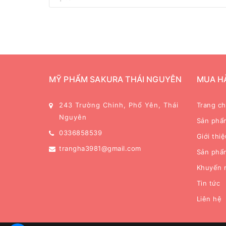
MỸ PHẨM SAKURA THÁI NGUYÊN
MUA H
243 Trường Chinh, Phổ Yên, Thái
Trang c
Nguyên
Sản phẩ
0336858539
Giới thiệ
trangha3981@gmail.com
Sản phẩ
Khuyến 
Tin tức
Liên hệ