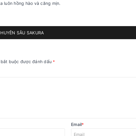
da luôn hồng hào và căng mịn.
CHUYÊN SÂU SAKURA
g bắt buộc được đánh dấu
*
Email
*