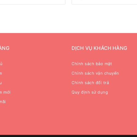
ÀNG
DỊCH VỤ KHÁCH HÀNG
hủ
Chính sách bảo mật
m
Chính sách vận chuyển
u
Chính sách đổi trả
m mới
Quy định sử dụng
mãi